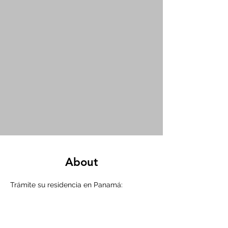
About
Trámite su residencia en Panamá: 
Le asesoramos en la escongencia y 
tramitación de la categoría migratoria 
que cumpla con su perfil y necesidades.