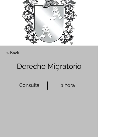
< Back
Derecho Migratorio
Consulta
1 hora