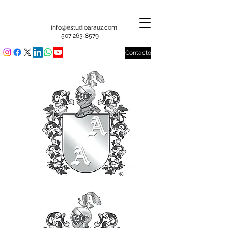
info@estudioarauz.com
507 263-8579
Contacto