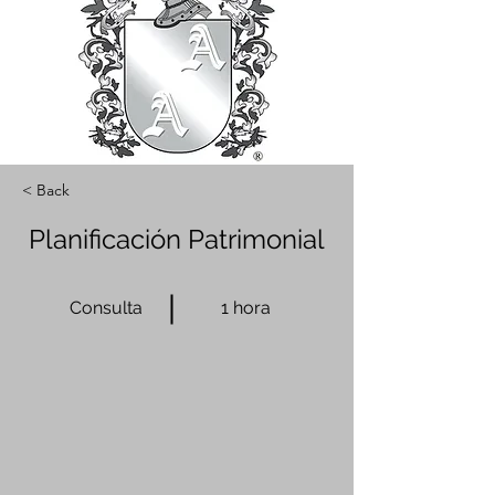
< Back
Planificación Patrimonial
Consulta
1 hora