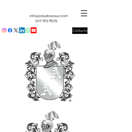
info@estudioarauz.com
507 263-8579
Contacto